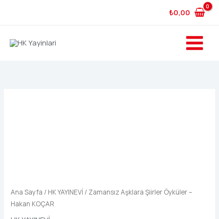
İçeriğe
₺
0,00
atla
Zamansız
Aşklara
Şiirler
Öyküler
-
Hakan
KOÇAR
adet
Ana Sayfa
/
HK YAYINEVİ
/ Zamansız Aşklara Şiirler Öyküler –
Hakan KOÇAR