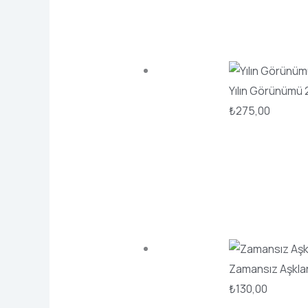
Yılın Görünümü
₺
275,00
Zamansız Aşklar
₺
130,00