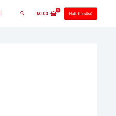
Arama
İ
₺
0,00
Halk Kürsüsü