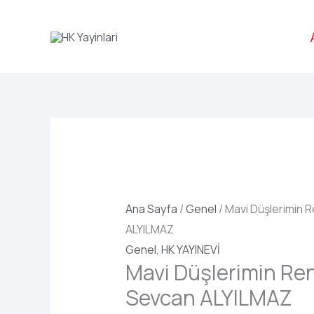
İçeriğe
Mavi
atla
Düşlerimin
Rengiydi
-
Sevcan
ALYILMAZ
adet
Ana Sayfa
/
Genel
/ Mavi Düşlerimin 
ALYILMAZ
Genel
,
HK YAYINEVİ
Mavi Düşlerimin Ren
Sevcan ALYILMAZ