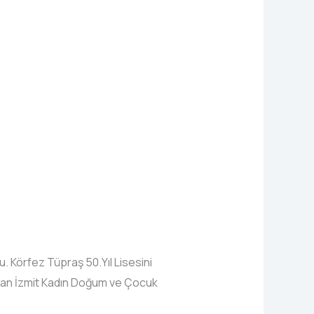
u. Körfez Tüpraş 50.Yıl Lisesini
ından İzmit Kadın Doğum ve Çocuk