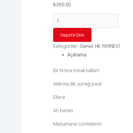
₺
260,00
Sepete Ekle
Kategoriler:
Genel
,
HK YAYINEVİ
Açıklama
Bir fırtına misali kalbim
Aldırma dili, yüreği paslı
Ellere
Ah benim
Masumane cümlelerim